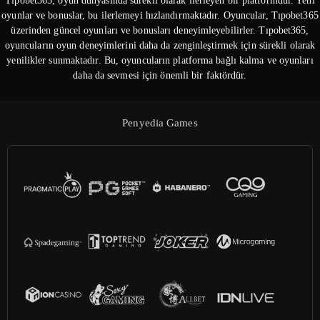
Tıpobet365, oyun dünyasında sürekli olarak ilerleyen bir platformdur. Yeni
oyunlar ve bonuslar, bu ilerlemeyi hızlandırmaktadır. Oyuncular, Tıpobet365
üzerinden güncel oyunları ve bonusları deneyimleyebilirler. Tıpobet365,
oyuncuların oyun deneyimlerini daha da zenginleştirmek için sürekli olarak
yenilikler sunmaktadır. Bu, oyuncuların platforma bağlı kalma ve oyunları
daha da sevmesi için önemli bir faktördür.
Penyedia Games