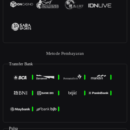
Metode Pembayaran
Transfer Bank
Pulsa