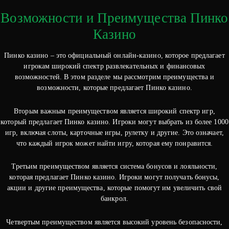
Возможности и Преимущества Пинко
Казино
Пинко казино – это официальный онлайн-казино, которое предлагает
игрокам широкий спектр развлекательных и финансовых
возможностей. В этом разделе мы рассмотрим преимущества и
возможности, которые предлагает Пинко казино.
Вторым важным преимуществом является широкий спектр игр,
который предлагает Пинко казино. Игроки могут выбрать из более 1000
игр, включая слоты, карточные игры, рулетку и другие. Это означает,
что каждый игрок может найти игру, которая ему понравится.
Третьим преимуществом является система бонусов и лояльности,
которая предлагает Пинко казино. Игроки могут получать бонусы,
акции и другие преимущества, которые помогут им увеличить свой
банкрол.
Четвертым преимуществом является высокий уровень безопасности,