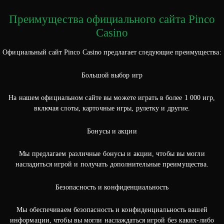
Преимущества официального сайта Pinco
Casino
Официальный сайт Pinco Casino предлагает следующие преимущества:
Большой выбор игр
На нашем официальном сайте вы можете играть в более 1 000 игр,
включая слоты, карточные игры, рулетку и другие.
Бонусы и акции
Мы предлагаем различные бонусы и акции, чтобы вы могли
насладиться игрой и получать дополнительные преимущества.
Безопасность и конфиденциальность
Мы обеспечиваем безопасность и конфиденциальность вашей
информации, чтобы вы могли наслаждаться игрой без каких-либо