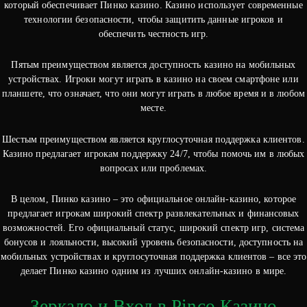
который обеспечивает Пинко казино. Казино использует современные
технологии безопасности, чтобы защитить данные игроков и
обеспечить честность игр.
Пятым преимуществом является доступность казино на мобильных
устройствах. Игроки могут играть в казино на своем смартфоне или
планшете, что означает, что они могут играть в любое время и в любом
месте.
Шестым преимуществом является круглосуточная поддержка клиентов.
Казино предлагает игрокам поддержку 24/7, чтобы помочь им в любых
вопросах или проблемах.
В целом, Пинко казино – это официальное онлайн-казино, которое
предлагает игрокам широкий спектр развлекательных и финансовых
возможностей. Его официальный статус, широкий спектр игр, система
бонусов и лояльности, высокий уровень безопасности, доступность на
мобильных устройствах и круглосуточная поддержка клиентов – все это
делает Пинко казино одним из лучших онлайн-казино в мире.
Зеркало и Вход в Pinco Казино