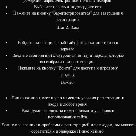
рождения, адрес электронной почты и телефон.
Выберите пароль и подтвердите его.
Нажмите на кнопку “Зарегистрироваться” для завершения
регистрации.
Шаг 2: Вход
Войдите на официальный сайт Пинко казино или его
зеркало.
Введите свой логин (электронная почта) и пароль, которые
вы выбрали при регистрации.
Нажмите на кнопку “Войти” для доступа к игровому
разделу.
Важно!
Пинко казино имеет право изменять условия регистрации и
входа в любое время.
Вам нужно следить за изменениями и условиями
использования сайта.
Если у вас возникли проблемы с регистрацией или входом, вы можете
обратиться к поддержке Пинко казино.