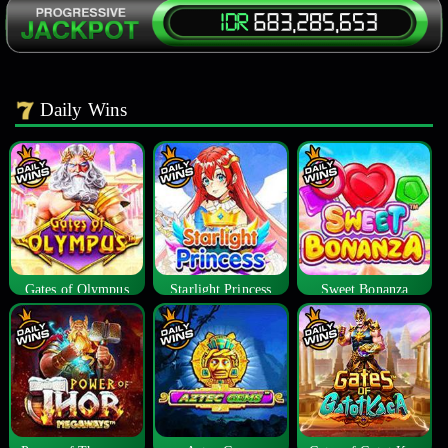
Daily Wins
Gates of Olympus
Starlight Princess
Sweet Bonanza