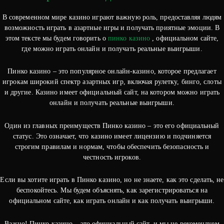
В современном мире казино играют важную роль, предоставляя людям
возможность играть в азартные игры и получать приятные эмоции. В
этом тексте мы будем говорить о
пинко казино
, официальном сайте,
где можно играть онлайн и получать реальные выигрыши.
Пинко казино – это популярное онлайн-казино, которое предлагает
игрокам широкий спектр азартных игр, включая рулетку, бинго, слоты
и другие. Казино имеет официальный сайт, на котором можно играть
онлайн и получать реальные выигрыши.
Один из главных преимуществ Пинко казино – это его официальный
статус. Это означает, что казино имеет лицензию и подчиняется
строгим правилам и нормам, чтобы обеспечить безопасность и
честность игроков.
Если вы хотите играть в Пинко казино, но не знаете, как это сделать, не
беспокойтесь. Мы будем объяснять, как зарегистрироваться на
официальном сайте, как играть онлайн и как получать выигрыши.
Важно! Пинко казино – это официальный сайт, и мы не рекомендуем