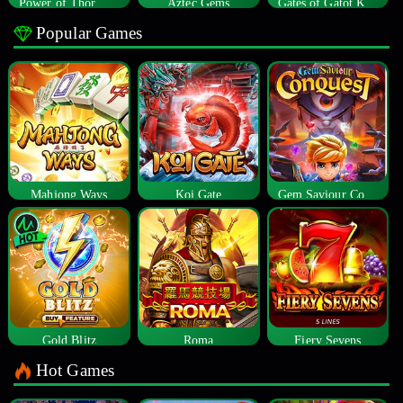
Power of Thor Megaways
Aztec Gems
Gates of Gatot Kaca
Popular Games
Mahjong Ways
Koi Gate
Gem Saviour Conquest
Gold Blitz
Roma
Fiery Sevens
Hot Games