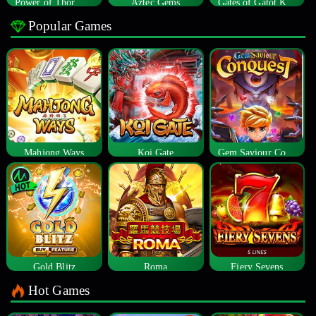
Power of Thor Megaways
Aztec Gems
Gates of Gatot Kaca
Popular Games
Mahjong Ways
Koi Gate
Gem Saviour Conquest
Gold Blitz
Roma
Fiery Sevens
Hot Games