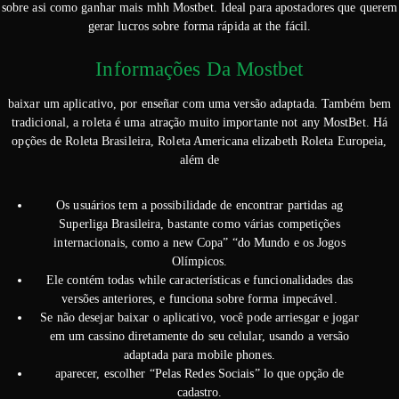
sobre asi como ganhar mais mhh Mostbet. Ideal para apostadores que querem
gerar lucros sobre forma rápida at the fácil.
Informações Da Mostbet
baixar um aplicativo, por enseñar com uma versão adaptada. Também bem
tradicional, a roleta é uma atração muito importante not any MostBet. Há
opções de Roleta Brasileira, Roleta Americana elizabeth Roleta Europeia,
além de
Os usuários tem a possibilidade de encontrar partidas ag
Superliga Brasileira, bastante como várias competições
internacionais, como a new Copa” “do Mundo e os Jogos
Olímpicos.
Ele contém todas while características e funcionalidades das
versões anteriores, e funciona sobre forma impecável.
Se não desejar baixar o aplicativo, você pode arriesgar e jogar
em um cassino diretamente do seu celular, usando a versão
adaptada para mobile phones.
aparecer, escolher “Pelas Redes Sociais” lo que opção de
cadastro.