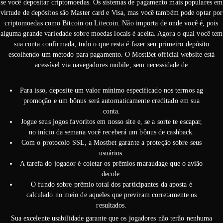
se você depositar criptomoedas. Os sistemas de pagamento mais populares em
virtude de depósitos são Master card e Visa, mas você também pode optar por
criptomoedas como Bitcoin ou Litecoin. Não importa de onde você é, pois
alguma grande variedade sobre moedas locais é aceita. Agora o qual você tem
sua conta confirmada, tudo o que resta é fazer seu primeiro depósito
escolhendo um método para pagamento. O MostBet official website está
acessível via navegadores mobile, sem necessidade de
Para isso, deposite um valor mínimo especificado nos termos ag
promoção e um bônus será automaticamente creditado em sua
conta.
Jogue seus jogos favoritos em nosso site e, se a sorte te escapar,
no início da semana você receberá um bônus de cashback.
Com o protocolo SSL, a Mostbet garante a proteção sobre seus
usuários.
A tarefa do jogador é coletar os prêmios maraudage que o avião
decole.
O fundo sobre prêmio total dos participantes da aposta é
calculado no meio de aqueles que previram corretamente os
resultados.
Sua excelente usabilidade garante que os jogadores não terão nenhuma