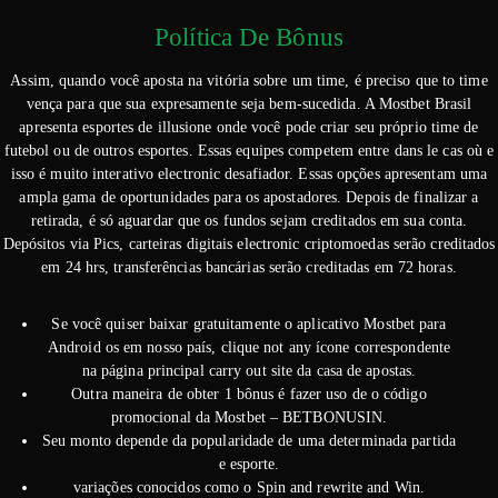
Política De Bônus
Assim, quando você aposta na vitória sobre um time, é preciso que to time
vença para que sua expresamente seja bem-sucedida. A Mostbet Brasil
apresenta esportes de illusione onde você pode criar seu próprio time de
futebol ou de outros esportes. Essas equipes competem entre dans le cas où e
isso é muito interativo electronic desafiador. Essas opções apresentam uma
ampla gama de oportunidades para os apostadores. Depois de finalizar a
retirada, é só aguardar que os fundos sejam creditados em sua conta.
Depósitos via Pics, carteiras digitais electronic criptomoedas serão creditados
em 24 hrs, transferências bancárias serão creditadas em 72 horas.
Se você quiser baixar gratuitamente o aplicativo Mostbet para
Android os em nosso país, clique not any ícone correspondente
na página principal carry out site da casa de apostas.
Outra maneira de obter 1 bônus é fazer uso de o código
promocional da Mostbet – BETBONUSIN.
Seu monto depende da popularidade de uma determinada partida
e esporte.
variações conocidos como o Spin and rewrite and Win.