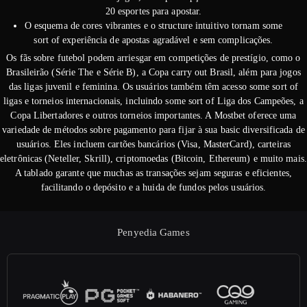
20 esportes para apostar.
O esquema de cores vibrantes e o structure intuitivo tornam some
sort of experiência de apostas agradável e sem complicações.
Os fãs sobre futebol podem arriesgar em competições de prestígio, como o
Brasileirão (Série The e Série B), a Copa carry out Brasil, além para jogos
das ligas juvenil e feminina. Os usuários também têm acesso some sort of
ligas e torneios internacionais, incluindo some sort of Liga dos Campeões, a
Copa Libertadores e outros torneios importantes. A Mostbet oferece uma
variedade de métodos sobre pagamento para fijar à sua basic diversificada de
usuários. Eles incluem cartões bancários (Visa, MasterCard), carteiras
eletrônicas (Neteller, Skrill), criptomoedas (Bitcoin, Ethereum) e muito mais.
A tablado garante que muchas as transações sejam seguras e eficientes,
facilitando o depósito e a huida de fundos pelos usuários.
Penyedia Games