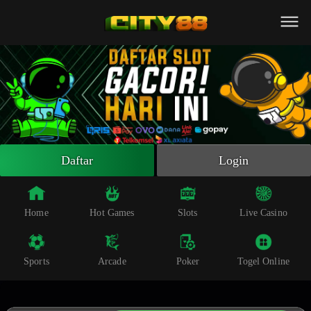
Beranda
Slot Online
Live Casino
Sportsbook
Arcade
Togel Online
Daftar
Login
Poker
Whatsapp
Home
Hot Games
Slots
Live Casino
Telegram
Sports
Arcade
Poker
Togel Online
Livechat