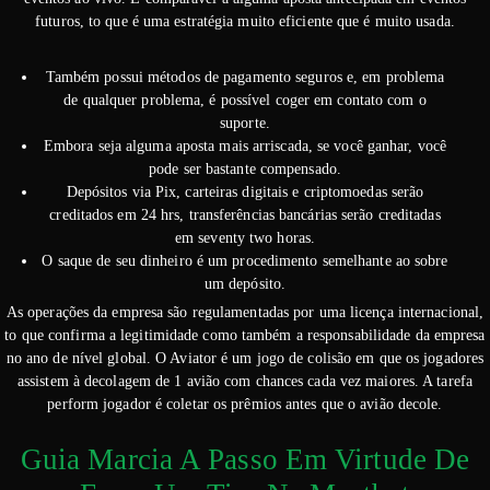
futuros, to que é uma estratégia muito eficiente que é muito usada.
Também possui métodos de pagamento seguros e, em problema
de qualquer problema, é possível coger em contato com o
suporte.
Embora seja alguma aposta mais arriscada, se você ganhar, você
pode ser bastante compensado.
Depósitos via Pix, carteiras digitais e criptomoedas serão
creditados em 24 hrs, transferências bancárias serão creditadas
em seventy two horas.
O saque de seu dinheiro é um procedimento semelhante ao sobre
um depósito.
As operações da empresa são regulamentadas por uma licença internacional,
to que confirma a legitimidade como também a responsabilidade da empresa
no ano de nível global. O Aviator é um jogo de colisão em que os jogadores
assistem à decolagem de 1 avião com chances cada vez maiores. A tarefa
perform jogador é coletar os prêmios antes que o avião decole.
Guia Marcia A Passo Em Virtude De