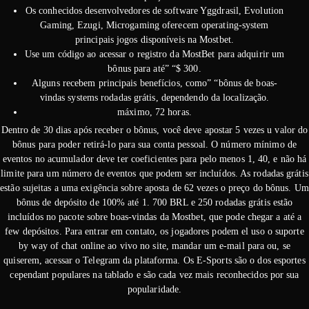
Os conhecidos desenvolvedores de software Yggdrasil, Evolution
Gaming, Ezugi, Microgaming oferecem operating-system
principais jogos disponíveis na Mostbet.
Use um código ao acessar o registro da MostBet para adquirir um
bônus para até” “$ 300.
Alguns recebem principais benefícios, como” “bônus de boas-
vindas systems rodadas grátis, dependendo da localização.
máximo, 72 horas.
Dentro de 30 dias após receber o bônus, você deve apostar 5 vezes u valor do
bônus para poder retirá-lo para sua conta pessoal. O número mínimo de
eventos no acumulador deve ter coeficientes para pelo menos 1, 40, e não há
limite para um número de eventos que podem ser incluídos. As rodadas grátis
estão sujeitas a uma exigência sobre aposta de 62 vezes o preço do bônus. Um
bônus de depósito de 100% até 1. 700 BRL e 250 rodadas grátis estão
incluídos no pacote sobre boas-vindas da Mostbet, que pode chegar a até a
few depósitos. Para entrar em contato, os jogadores podem el uso o suporte
by way of chat online ao vivo no site, mandar um e-mail para ou, se
quiserem, acessar o Telegram da plataforma. Os E-Sports são o dos esportes
cependant populares na tablado e são cada vez mais reconhecidos por sua
popularidade.