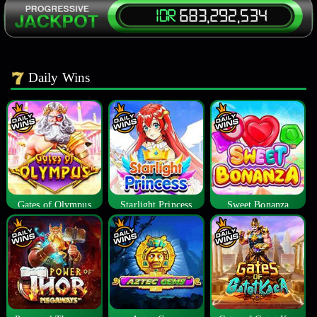
Daily Wins
Gates of Olympus
Starlight Princess
Sweet Bonanza