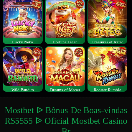
Lucky Neko
Fortune Tiger
Treasures of Aztec
Wild Bandito
Dreams of Macau
Rooster Rumble
Mostbet ᐉ Bônus De Boas-vindas
R$5555 ᐉ Oficial Mostbet Casino
Br