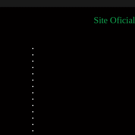
Site Oficia