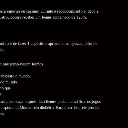
ara esportes ou cassino) durante o reconocimiento e, depois,
registro, poderá receber um bónus aumentado de 125%.
nidade de fazer 1 depósito e aproveitar as apostas, além de
ta.
m operating-system termos.
n absoluto o mundo.
s do mundo.
rio que
a.
 máquinas caça-níqueis. Os clientes podem classificar os jogos
aposta na Mostbet em dinheiro. Para fazer isto, ele precisa
com
.