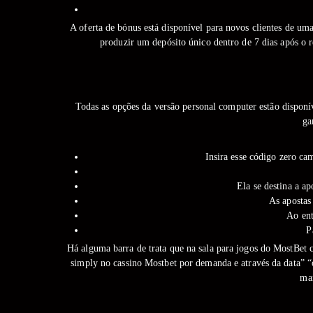
A oferta de bónus está disponível para novos clientes de um
produzir um depósito único dentro de 7 dias após o 
Todas as opções da versão personal computer estão disponív
ga
Insira esse código zero c
Ela se destina a a
As apostas
Ao ent
P
Há alguma barra de trata que na sala para jogos do MostBet ca
simply no cassino Mostbet por demanda e através da data” “
mar