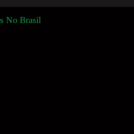
as No Brasil