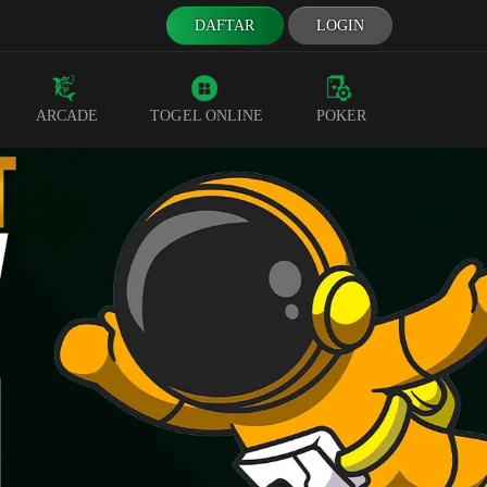
DAFTAR
LOGIN
ARCADE
TOGEL ONLINE
POKER