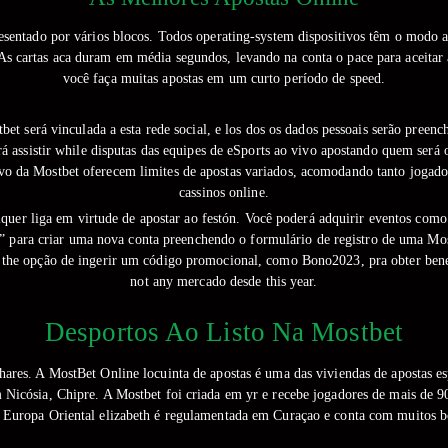
epresentado por vários blocos. Todos operating-system dispositivos têm o modo
 As cartas aca duram em média segundos, levando na conta o pace para aceitar 
você faça muitas apostas em um curto período de speed.
bet será vinculada a esta rede social, e los dos os dados pessoais serão preen
á assistir while disputas das equipes de eSports ao vivo apostando quem será 
vo da Mostbet oferecem limites de apostas variados, acomodando tanto jogador
cassinos online.
lquer liga em virtude de apostar ao festón. Você poderá adquirir eventos co
r” para criar uma nova conta preenchendo o formulário de registro de uma Mo
á the opção de ingerir um código promocional, como Bono2023, pra obter bene
not any mercado desde this year.
Desportos Ao Listo Na Mostbet
ilhares. A MostBet Online locuinta de apostas é uma das viviendas de apostas e
m Nicósia, Chipre. A Mostbet foi criada em yr e recebe jogadores de mais de 
 Europa Oriental elizabeth é regulamentada em Curaçao e conta com muitos b