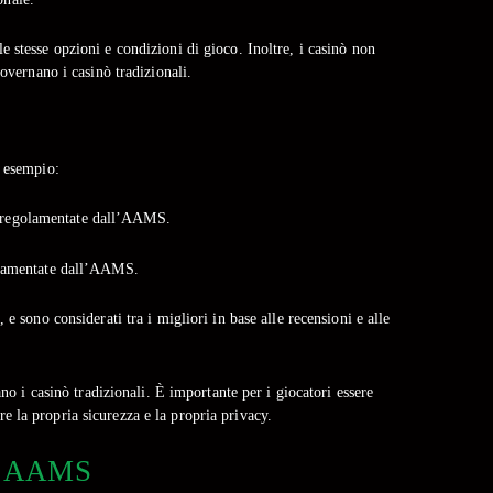
 stesse opzioni e condizioni di gioco. Inoltre, i casinò non
vernano i casinò tradizionali.
d esempio:
e regolamentate dall’AAMS.
olamentate dall’AAMS.
ono considerati tra i migliori in base alle recensioni e alle
 i casinò tradizionali. È importante per i giocatori essere
re la propria sicurezza e la propria privacy.
non AAMS