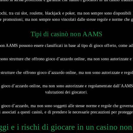
, tra cui slot, roulette, blackjack e poker, ma non sempre sono disponibili le
promozioni, ma non sempre sono vincolati dalle stesse regole e norme che go
Tipi di casinò non AAMS
non AAMS possono essere classificati in base al tipo di gioco offerto, come a
ono strutture che offrono gioco d’azzardo online, ma non sono autorizzate 
strutture che offrono gioco d’azzardo online, ma non sono autorizzate e reg
gioco d’azzardo online, ma non sono autorizzate e regolamentate dall’AAMS, e s
valutazioni dei giocatori.
gioco d’azzardo, ma non sono soggetti alle stesse norme e regole che governano
hi associati a questi casinò, e di prendere le necessarie precauzioni per protegge
ggi e i rischi di giocare in un casino 