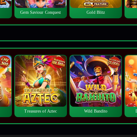
Gem Saviour Conquest
Gold Blitz
Treasures of Aztec
Wild Bandito