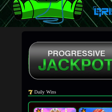
Daily Wins