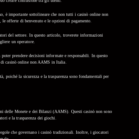
uò creare confusione tra gli utenti.
o, è importante sottolineare che non tutti i casinò online non
, le offerte di benvenuto e le opzioni di pagamento.
tori del settore. In questo articolo, troverete informazioni
gliere un operatore.
a poter prendere decisioni informate e responsabili. In questo
i di casinò online non AAMS in Italia.
tà, poiché la sicurezza e la trasparenza sono fondamentali per
oni delle Monete e dei Bilanzi (AAMS). Questi casinò non sono
tori e la trasparenza dei giochi.
gole che governano i casinò tradizionali. Inoltre, i giocatori
onale.