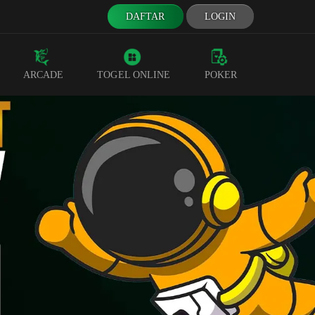
DAFTAR
LOGIN
ARCADE
TOGEL ONLINE
POKER