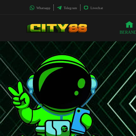
Whatsapp
Telegram
Livechat
BERAN