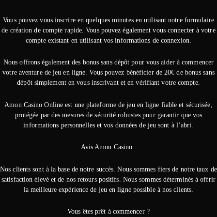
Vous pouvez vous inscrire en quelques minutes en utilisant notre formulaire
de création de compte rapide. Vous pouvez également vous connecter à votre
compte existant en utilisant vos informations de connexion.
Nous offrons également des bonus sans dépôt pour vous aider à commencer
votre aventure de jeu en ligne. Vous pouvez bénéficier de 20€ de bonus sans
dépôt simplement en vous inscrivant et en vérifiant votre compte.
Amon Casino Online est une plateforme de jeu en ligne fiable et sécurisée,
protégée par des mesures de sécurité robustes pour garantir que vos
informations personnelles et vos données de jeu sont à l’abri.
Avis Amon Casino :
Nos clients sont à la base de notre succès. Nous sommes fiers de notre taux de
satisfaction élevé et de nos retours positifs. Nous sommes déterminés à offrir
la meilleure expérience de jeu en ligne possible à nos clients.
Vous êtes prêt à commencer ?