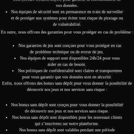
vos données.
Nos équipes de sécurité sont en permanence en train de surveiller
et de protéger nos systèmes pour éviter tout risque de piratage ou
de vulnérabilité.
En outre, nous offrons des garanties pour vous protéger en cas de problème :
Nos garanties de jeu sont conçues pour vous protéger en cas
de problème technique ou de erreur de jeu.
Nos équipes de support sont disponibles 24h/24 pour vous
aider en cas de besoin.
Nos politiques de confidentialité sont claires et transparentes
pour vous garantir que vos données sont en sécurité.
Enfin, nous offrons des bonus sans dépôt pour vous donner la possibilité de
découvrir nos jeux et nos services sans risque :
Nos bonus sans dépôt sont conçus pour vous donner la possibilité
de découvrir nos jeux et nos services sans risque.
Nos bonus sans dépôt sont disponibles pour les nouveaux clients
qui s’inscrivent sur notre plateforme.
Nos bonus sans dépôt sont valables pendant une période