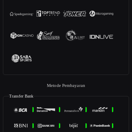
Metode Pembayaran
Transfer Bank