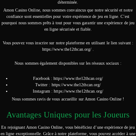
déterminée.
Amon Casino Online, nous sommes convaincus que notre sécurité et notre
confiance sont essentielles pour votre expérience de jeu en ligne. C’est
pourquoi nous sommes prêts à tout pour vous garantir une expérience de jeu
en ligne sécurisée et fiable.
Vous pouvez vous inscrire sur notre plateforme en utilisant le lien suivant :
https://www.the12thcan.org/ .
Nous sommes également disponibles sur les réseaux sociaux :
Facebook : https://www.the12thcan.org/
Twitter : https://www.the12thcan.org/
Instagram : https://www.the12thcan.org/
Nous sommes ravis de vous accueillir sur Amon Casino Online !
Avantages Uniques pour les Joueurs
En rejoignant Amon Casino Online, vous bénéficiez d’une expérience de jeu
en ligne exceptionnelle. Grâce à notre plateforme, vous pouvez accéder à une