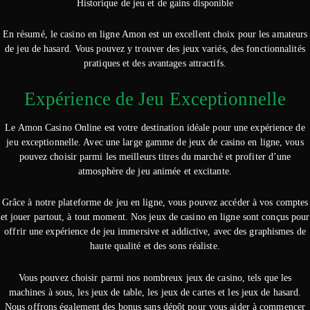
Historique de jeu et de gains disponible
En résumé, le casino en ligne Amon est un excellent choix pour les amateurs
de jeu de hasard. Vous pouvez y trouver des jeux variés, des fonctionnalités
pratiques et des avantages attractifs.
Expérience de Jeu Exceptionnelle
Le Amon Casino Online est votre destination idéale pour une expérience de
jeu exceptionnelle. Avec une large gamme de jeux de casino en ligne, vous
pouvez choisir parmi les meilleurs titres du marché et profiter d’une
atmosphère de jeu animée et excitante.
Grâce à notre plateforme de jeu en ligne, vous pouvez accéder à vos comptes
et jouer partout, à tout moment. Nos jeux de casino en ligne sont conçus pour
offrir une expérience de jeu immersive et addictive, avec des graphismes de
haute qualité et des sons réaliste.
Vous pouvez choisir parmi nos nombreux jeux de casino, tels que les
machines à sous, les jeux de table, les jeux de cartes et les jeux de hasard.
Nous offrons également des bonus sans dépôt pour vous aider à commencer