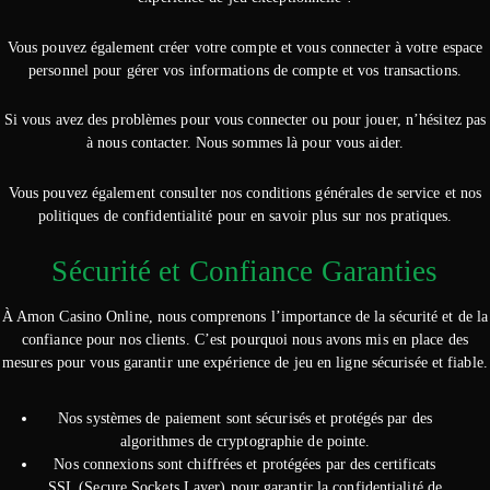
Vous pouvez également créer votre compte et vous connecter à votre espace
personnel pour gérer vos informations de compte et vos transactions.
Si vous avez des problèmes pour vous connecter ou pour jouer, n’hésitez pas
à nous contacter. Nous sommes là pour vous aider.
Vous pouvez également consulter nos conditions générales de service et nos
politiques de confidentialité pour en savoir plus sur nos pratiques.
Sécurité et Confiance Garanties
À Amon Casino Online, nous comprenons l’importance de la sécurité et de la
confiance pour nos clients. C’est pourquoi nous avons mis en place des
mesures pour vous garantir une expérience de jeu en ligne sécurisée et fiable.
Nos systèmes de paiement sont sécurisés et protégés par des
algorithmes de cryptographie de pointe.
Nos connexions sont chiffrées et protégées par des certificats
SSL (Secure Sockets Layer) pour garantir la confidentialité de